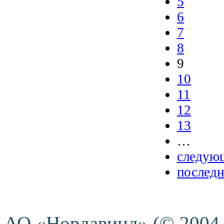
5
6
7
8
9
10
11
12
13
…
следующ
последн
АО «Нордавинд» (© 2004