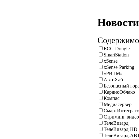
Новости
Содержимое
ECG Dongle
SmartStation
xSense
xSense-Parking
«РИТМ»
АвтоХаб
Безопасный гор
КардиоОблако
Компас
Медиасервер
СмартИнтеграт
Стриминг видео
ТелеВизард
ТелеВизард-HD
ТелеВизард-АВ