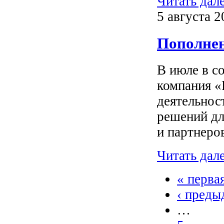
Читать дал
5 августа 2
Пополнен
В июле в с
компания «
деятельнос
решений дл
и партнеро
Читать дал
« перва
‹ преды
…