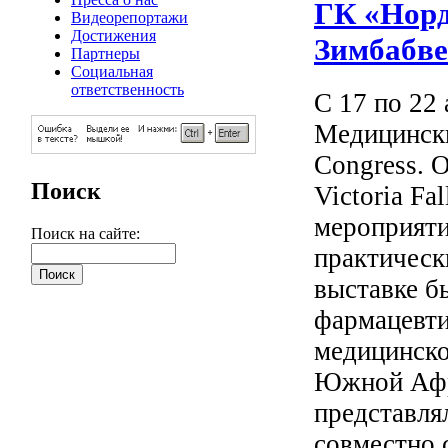
ГК «Норд
Видеорепортажи
Достижения
Зимбабве
Партнеры
Социальная
ответственность
С 17 по 22 
Медицински
Congress. 
Поиск
Victoria Fa
мероприяти
Поиск на сайте:
практическ
выставке б
фармацевти
медицинско
Южной Афр
представля
совместно 