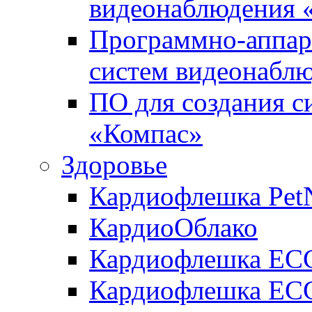
видеонаблюдения «
Программно-аппара
систем видеонабл
ПО для создания с
«Компас»
Здоровье
Кардиофлешка Pet
КардиоОблако
Кардиофлешка ЕC
Кардиофлешка ECG