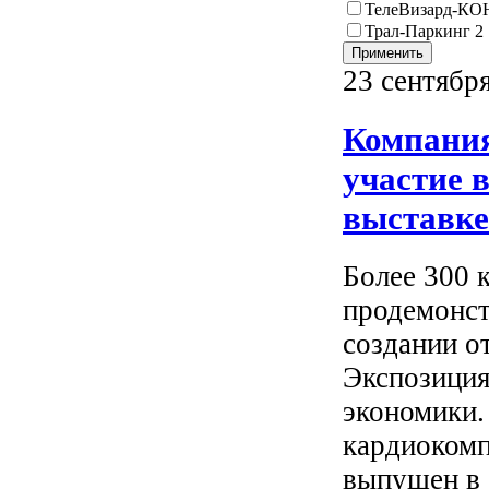
ТелеВизард-К
Трал-Паркинг 2
23 сентябр
Компания
участие 
выставке
Более 300 
продемонст
создании о
Экспозиция
экономики.
кардиокомп
выпущен в 