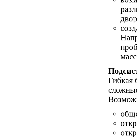
разл
двор
созд
Напр
проб
масс
Подсис
Гибкая 
сложные
Возможн
общ
откр
откр