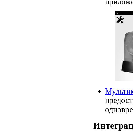
приложе
Мультим
предост
одновре
Интегра