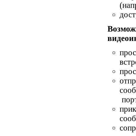
(нап
дост
Возмож
видеои
прос
встр
прос
отпр
сооб
порт
прик
соо
сопр