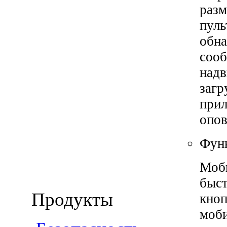
разм
пуль
обна
сооб
надв
загр
прил
опо
Функ
Моби
быст
Продукты
кноп
моби