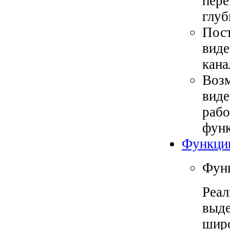
пере
глуб
Пост
виде
кана
Возм
виде
рабо
функ
Функци
Функ
Реал
выде
широ