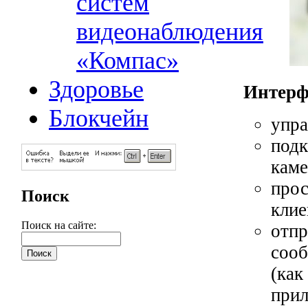
систем
видеонаблюдения
«Компас»
Здоровье
Интерф
Блокчейн
упра
подк
каме
прос
Поиск
клие
Поиск на сайте:
отпр
сооб
(как
прил