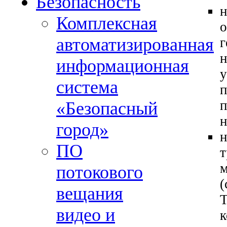
Безопасность
н
Комплексная
о
автоматизированная
г
н
информационная
у
система
п
п
«Безопасный
н
город»
н
ПО
т
м
потокового
(
вещания
Т
видео и
к