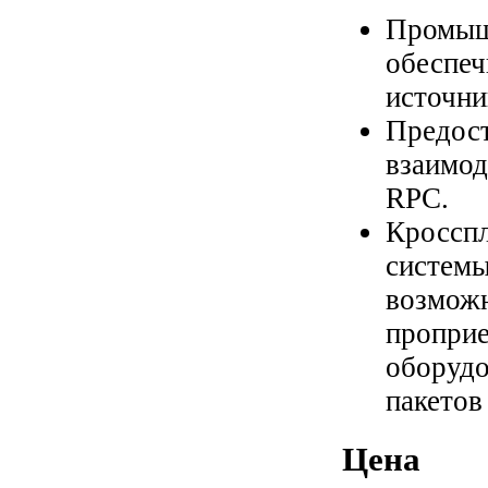
Промышл
обеспе
источни
Предост
взаимод
RPC.
Кросспл
системы
возмож
пропри
оборудо
пакетов
Цена