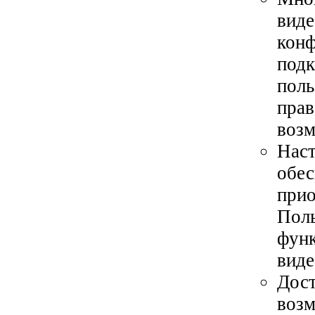
виде
конф
подк
поль
прав
возм
Наст
обес
прио
Поль
функ
виде
Дост
возм