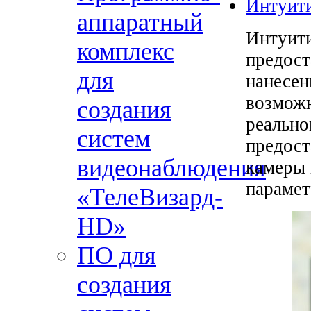
Интуити
аппаратный
Интуити
комплекс
предост
для
нанесе
возможн
создания
реально
систем
предост
видеонаблюдения
камеры 
парамет
«ТелеВизард-
HD»
ПО для
создания