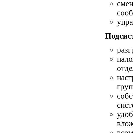
смен
соо
упра
Подсис
разг
нало
отде
наст
груп
собс
сист
удоб
вло
возм