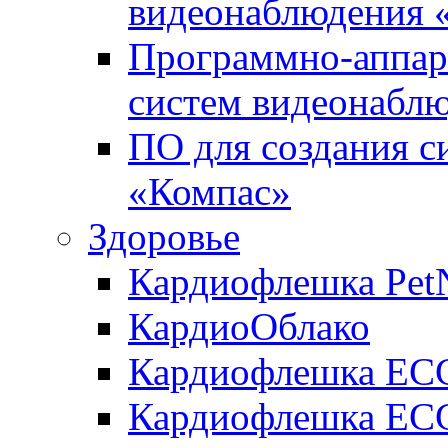
видеонаблюдения «
Программно-аппара
систем видеонабл
ПО для создания с
«Компас»
Здоровье
Кардиофлешка Pet
КардиоОблако
Кардиофлешка ЕC
Кардиофлешка ECG