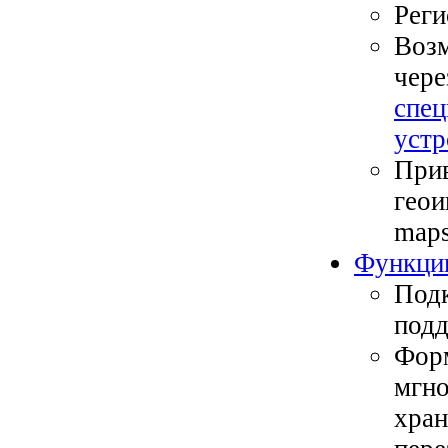
Реги
Возм
чер
спец
устр
Прив
геои
maps
Функци
Подк
подд
Форм
мгно
хран