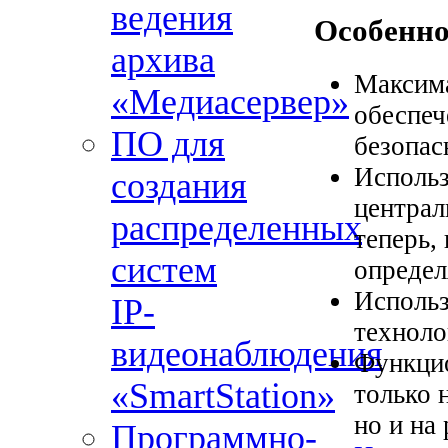
ведения
Особенно
архива
Максима
«Медиасервер»
обеспеч
ПО для
безопас
Использ
создания
централ
распределенных
теперь,
систем
определ
Исполь
IP-
техноло
видеонаблюдения
Функцио
«SmartStation»
только 
но и на
Программно-