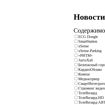
Новости
Содержимое
ECG Dongle
SmartStation
xSense
xSense-Parking
«РИТМ»
АвтоХаб
Безопасный гор
КардиоОблако
Компас
Медиасервер
СмартИнтеграт
Стриминг видео
ТелеВизард
ТелеВизард-HD
ТелеВизард-АВ