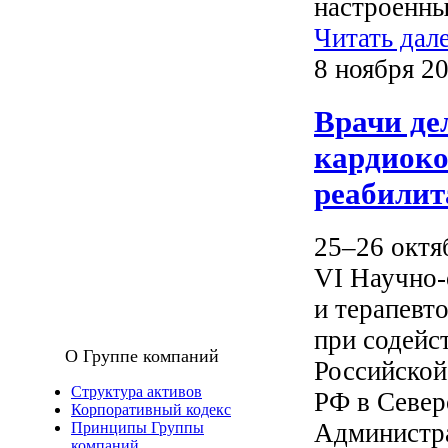
настроенны
Читать дал
8 ноября 20
Врачи де
кардиоко
реабилит
25–26 октя
VI Научно-
и терапевт
при содейс
О Группе компаний
Российской
Структура активов
РФ в Север
Корпоративный кодекс
Администра
Принципы Группы
компаний