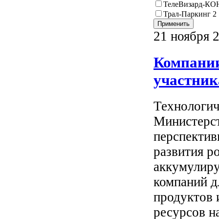
ТелеВизард-К
Трал-Паркинг 2
21 ноября 
Компании
участник
Технологич
Министерст
перспектив
развития р
аккумулиру
компаний д
продуктов 
ресурсов н