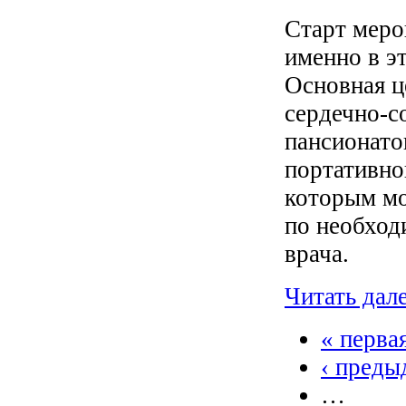
Старт меро
именно в э
Основная ц
сердечно-с
пансионато
портативно
которым мо
по необход
врача.
Читать дал
« перва
‹ преды
…