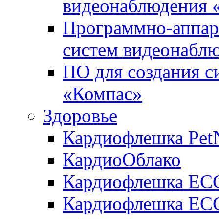
видеонаблюдения «
Программно-аппара
систем видеонабл
ПО для создания с
«Компас»
Здоровье
Кардиофлешка Pet
КардиоОблако
Кардиофлешка ЕC
Кардиофлешка ECG