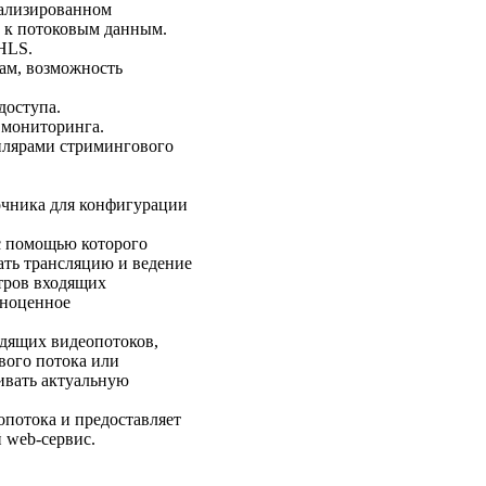
иализированном
а к потоковым данным.
HLS.
ам, возможность
доступа.
 мониторинга.
плярами стримингового
очника для конфигурации
с помощью которого
ать трансляцию и ведение
тров входящих
лноценное
одящих видеопотоков,
вого потока или
ивать актуальную
опотока и предоставляет
 web-сервис.