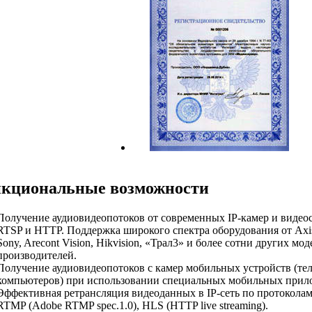
кциональные возможности
Получение аудиовидеопотоков от современных IP-камер и видео
RTSP и HTTP. Поддержка широкого спектра оборудования от Axis,
Sony, Arecont Vision, Hikvision, «Трал3» и более сотни других м
производителей.
Получение аудиовидеопотоков с камер мобильных устройств (т
компьютеров) при использовании специальных мобильных прил
Эффективная ретрансляция видеоданных в IP-сеть по протоколам 
RTMP (Adobe RTMP spec.1.0), HLS (HTTP live streaming).