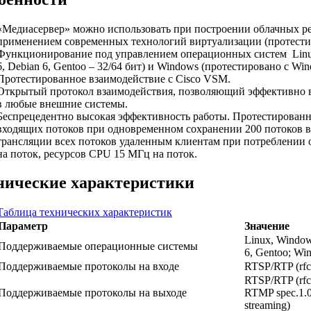
«Медиасервер» можно использовать при построении облачных р
применением современных технологий виртуализации (протести
Функционирование под управлением операционных систем Linu
6, Debian 6, Gentoo – 32/64 бит) и Windows (протестировано с Wind
Протестированное взаимодействие с Cisco VSM.
Открытый протокол взаимодействия, позволяющий эффективно 
в любые внешние системы.
Беспрецедентно высокая эффективность работы. Протестированна
входящих потоков при одновременном сохранении 200 потоков в
трансляции всех потоков удаленным клиентам при потреблении 
на поток, ресурсов CPU 15 МГц на поток.
нические характеристики
Таблица технических характеристик
Параметр
Значение
Linux, Window
Поддерживаемые операционные системы
6, Gentoo; Win
Поддерживаемые протоколы на входе
RTSP/RTP (rfc
RTSP/RTP (rf
Поддерживаемые протоколы на выходе
RTMP spec.1.0
streaming)