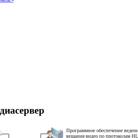
омпас»
диасервер
Программное обеспечение ведени
вещания видео по протоколам H