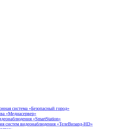
нная система «Безопасный город»
ива «Медиасервер»
идеонаблюдения «SmartStation»
ния систем видеонаблюдения «ТелеВизард-HD»