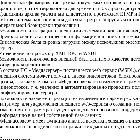
Циклическое формирование архива получаемых потоков в спец
хранилище, оптимизированном для хранения и быстрого доступ
Трансляция архива удаленным клиентам по протоколам RTMP и 
Гибкая система разграничения доступа к ретранслируемым поток
оперативной блокировки трансляции.
Возможность интеграции с внешними системами разграничения 
Предоставление статистической информации внешним системам
Динамическая балансировка нагрузки между несколькими экзем
сервера.
Управление по протоколу XML-RPC и WSDL.
Возможность подключения внешней базы данных в качестве ист
входящих видеопотоков.
В составе ПО «Медиасервер» поставляется web-сервис (WSDL), 
внешняя система может получать адреса видеопотоков, блокиров
архива, а также уведомлять «Медиасервер» об изменении параме
видеопотоков, т. е. удаленно и автоматизированно проводить по
конфигурирование сервера.
Возможность назначения реакций на изменения в параметрах вх
например, для уведомления внешнего web-сервиса о создании но
изменениях в параметрах существующего, что позволит поддерж
информацию в вашей собственной базе данных.
«Медиасервер» имеет функцию анализа качества входящего виде
возможность периодической отправки этих данных на удаленный
бенности