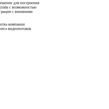
решение для построения
штаба с возможностью
еграции с внешними
ботка компании
инга видеопотоков