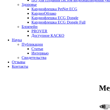
ПО для создания систем видеонаблюдения «К
Здоровье
Кардиофлешка PetNet ECG
КардиоОблако
Кардиофлешка ЕCG Dongle
Кардиофлешка ECG Dongle Full
Блокчейн
PROVER
Доступное КАСКО
Наука
Публикации
Статьи
Интервью
Свидетельства
Отзывы
Контакты
Ме