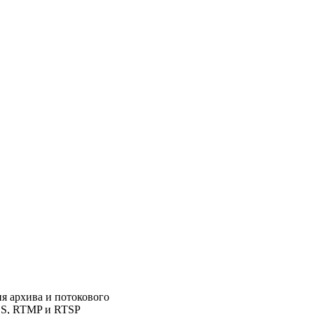
я архива и потокового
LS, RTMP и RTSP