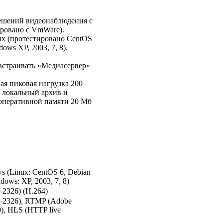
ешений видеонаблюдения с
ровано с VmWare).
x (протестировано CentOS
ows XP, 2003, 7, 8).
встраивать «Медиасервер»
я пиковая нагрузка 200
 локальный архив и
оперативной памяти 20 Мб
s (Linux: CentOS 6, Debian
dows: XP, 2003, 7, 8)
-2326) (H.264)
c-2326), RTMP (Adobe
), HLS (HTTP live