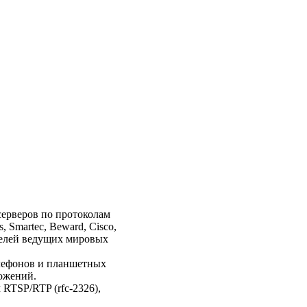
серверов по протоколам
 Smartec, Beward, Cisco,
оделей ведущих мировых
елефонов и планшетных
ожений.
RTSP/RTP (rfc-2326),