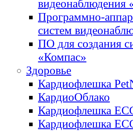
видеонаблюдения «
Программно-аппара
систем видеонабл
ПО для создания с
«Компас»
Здоровье
Кардиофлешка Pet
КардиоОблако
Кардиофлешка ЕC
Кардиофлешка ECG