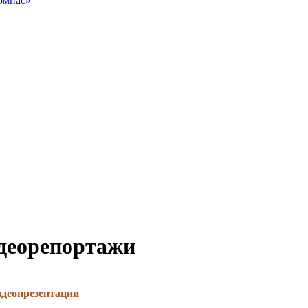
омпас»
деорепортажи
деопрезентации