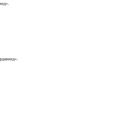
инд».
рдавинд».