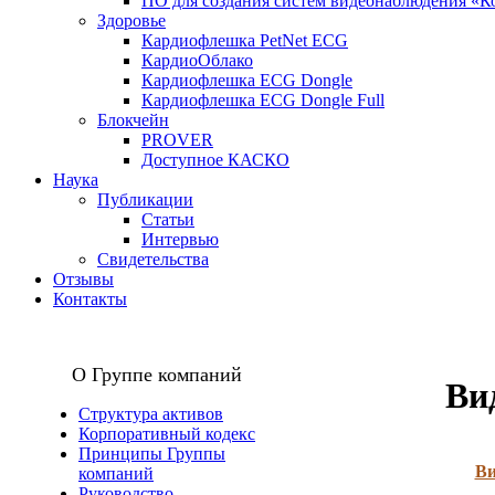
ПО для создания систем видеонаблюдения «К
Здоровье
Кардиофлешка PetNet ECG
КардиоОблако
Кардиофлешка ЕCG Dongle
Кардиофлешка ECG Dongle Full
Блокчейн
PROVER
Доступное КАСКО
Наука
Публикации
Статьи
Интервью
Свидетельства
Отзывы
Контакты
О Группе компаний
Ви
Структура активов
Корпоративный кодекс
Принципы Группы
Ви
компаний
Руководство