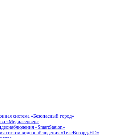
нная система «Безопасный город»
ива «Медиасервер»
идеонаблюдения «SmartStation»
ния систем видеонаблюдения «ТелеВизард-HD»