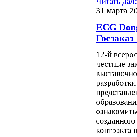
Читать дал
31 марта 2
ECG Dong
Госзаказ
12-й всеро
честные за
выставочн
разработки
представле
образовани
ознакомить
созданного
контракта 