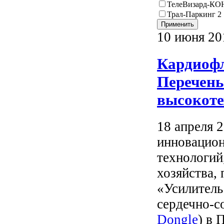
ТелеВизард-К
Трал-Паркинг 2
10 июня 20
Кардиофл
Перечень
высокоте
18 апреля 
инновацион
технологий
хозяйства,
«Усилитель
сердечно-с
Dongle
) в 