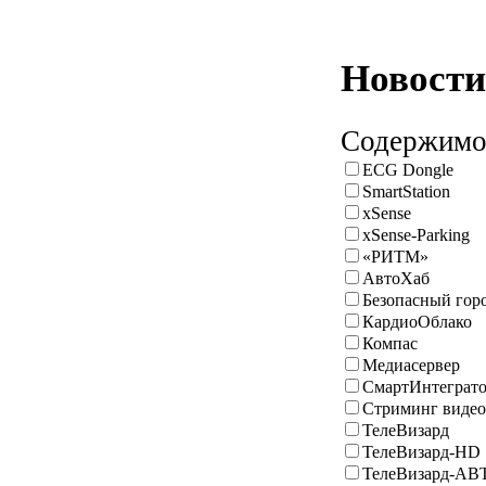
Новости
Содержимое
ECG Dongle
SmartStation
xSense
xSense-Parking
«РИТМ»
АвтоХаб
Безопасный гор
КардиоОблако
Компас
Медиасервер
СмартИнтеграт
Стриминг видео
ТелеВизард
ТелеВизард-HD
ТелеВизард-АВ