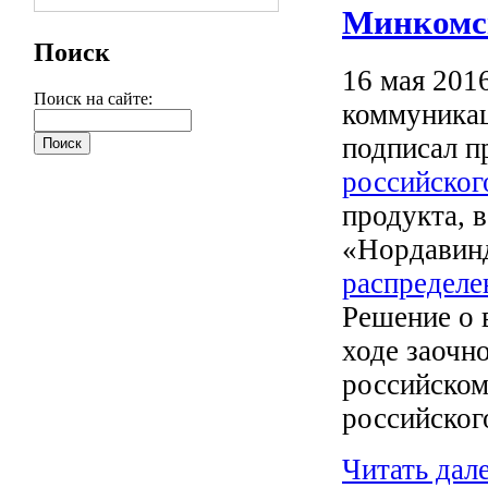
Минкомсв
Поиск
16 мая 201
Поиск на сайте:
коммуника
подписал п
российског
продукта, 
«Нордави
распределе
Решение о 
ходе заочн
российском
российског
Читать дал