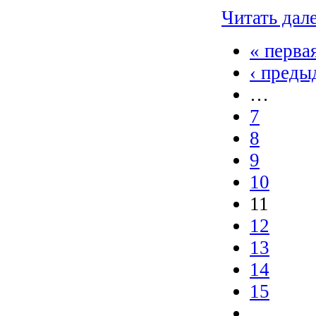
Читать дал
« перва
‹ преды
…
7
8
9
10
11
12
13
14
15
…