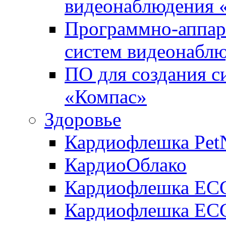
видеонаблюдения «
Программно-аппара
систем видеонабл
ПО для создания с
«Компас»
Здоровье
Кардиофлешка Pet
КардиоОблако
Кардиофлешка ЕC
Кардиофлешка ECG