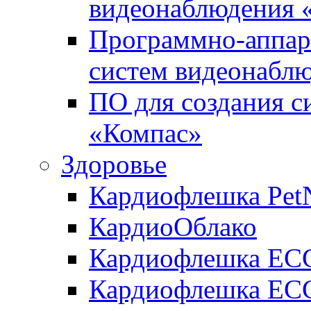
видеонаблюдения «
Программно-аппара
систем видеонабл
ПО для создания с
«Компас»
Здоровье
Кардиофлешка Pet
КардиоОблако
Кардиофлешка ЕC
Кардиофлешка ECG