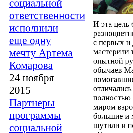
социальной
ответственности
И эта цель
исполнили
разноцветн
еще одну
с первых и
мечту Артема
мастерили 
опытной ру
Комарова
обычаев Ма
24 ноября
помогавшие
отличались
2015
полностью 
Партнеры
миром взро
программы
большие и 
шутили и п
социальной