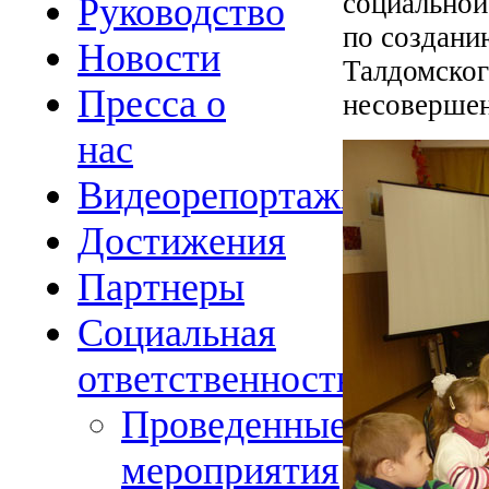
социальной
Руководство
по создани
Новости
Талдомског
Пресса о
несоверше
нас
Видеорепортажи
Достижения
Партнеры
Социальная
ответственность
Проведенные
мероприятия