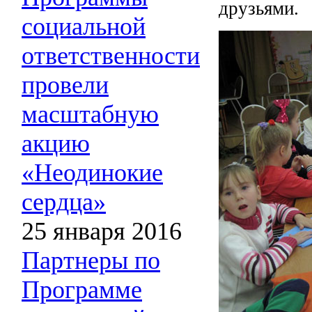
друзьями.
социальной
ответственности
провели
масштабную
акцию
«Неодинокие
сердца»
25 января 2016
Партнеры по
Программе