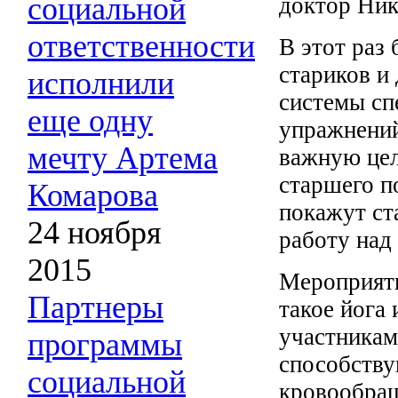
социальной
доктор Ник
ответственности
В этот раз
стариков и
исполнили
системы сп
еще одну
упражнений
мечту Артема
важную цел
старшего п
Комарова
покажут ст
24 ноября
работу над
2015
Мероприяти
Партнеры
такое йога 
участникам
программы
способству
социальной
кровообращ