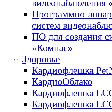
видеонаблюдения «
Программно-аппара
систем видеонабл
ПО для создания с
«Компас»
Здоровье
Кардиофлешка Pet
КардиоОблако
Кардиофлешка ЕC
Кардиофлешка ECG