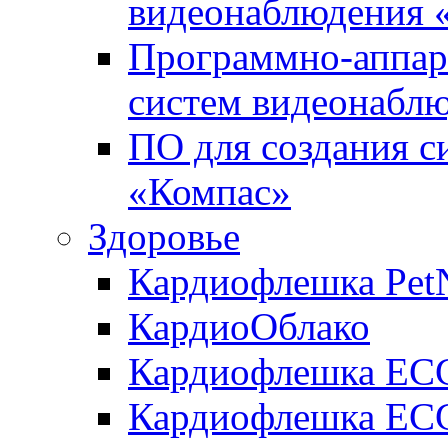
видеонаблюдения «
Программно-аппара
систем видеонабл
ПО для создания с
«Компас»
Здоровье
Кардиофлешка Pet
КардиоОблако
Кардиофлешка ЕC
Кардиофлешка ECG