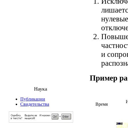
Исключе
лишаетс
нулевые
отключе
Повышен
частнос
и сопро
распозн
Пример р
Наука
Публикации
И
Время
Свидетельства