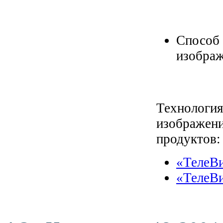
Способ 
изображ
Технология
изображени
продуктов:
«ТелеВ
«ТелеВ