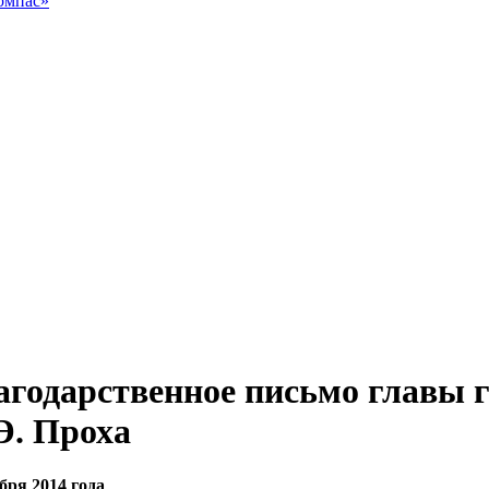
омпас»
агодарственное письмо главы 
Э. Проха
бря 2014 года