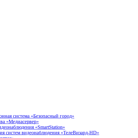
нная система «Безопасный город»
ива «Медиасервер»
идеонаблюдения «SmartStation»
ния систем видеонаблюдения «ТелеВизард-HD»