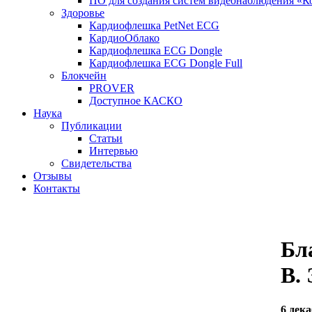
ПО для создания систем видеонаблюдения «К
Здоровье
Кардиофлешка PetNet ECG
КардиоОблако
Кардиофлешка ЕCG Dongle
Кардиофлешка ECG Dongle Full
Блокчейн
PROVER
Доступное КАСКО
Наука
Публикации
Статьи
Интервью
Свидетельства
Отзывы
Контакты
Бл
В. 
6 дека