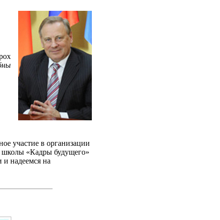
рох
бны
ное участие в организации
й школы «Кадры будущего»
и и надеемся на