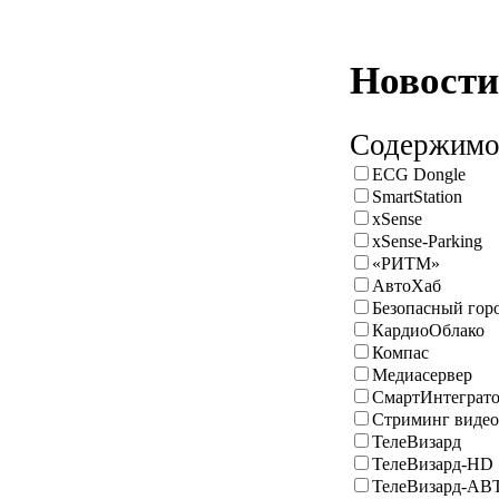
Новости 
Содержимое
ECG Dongle
SmartStation
xSense
xSense-Parking
«РИТМ»
АвтоХаб
Безопасный гор
КардиоОблако
Компас
Медиасервер
СмартИнтеграт
Стриминг видео
ТелеВизард
ТелеВизард-HD
ТелеВизард-АВ