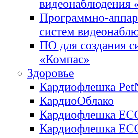
видеонаблюдения «
Программно-аппара
систем видеонабл
ПО для создания с
«Компас»
Здоровье
Кардиофлешка Pet
КардиоОблако
Кардиофлешка ЕC
Кардиофлешка ECG