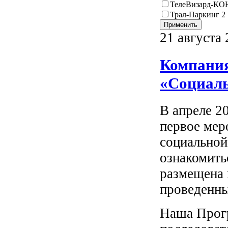
ТелеВизард-К
Трал-Паркинг 2
21 августа 
Компания
«Социаль
В апреле 2
первое мер
социальной
ознакомить
размещена 
проведенны
Наша Прогр