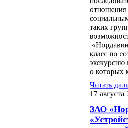
последоват
отношения 
социальным
таких груп
возможност
«Нордавинд
класс по с
экскурсию 
о которых 
Читать дал
17 августа 
ЗАО «Нор
«Устройс