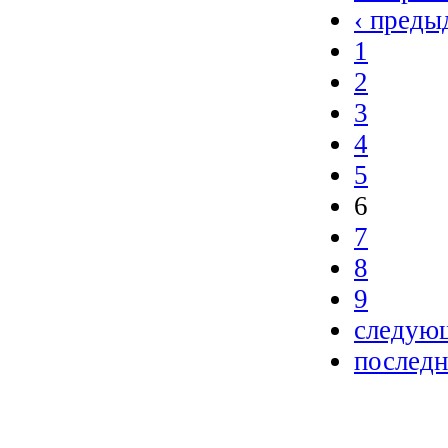
‹ преды
1
2
3
4
5
6
7
8
9
следующ
последн