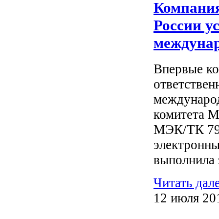
Компания
России у
междунар
Впервые ко
ответствен
международ
комитета М
МЭК/ТК 79
электронны
выполнила 
Читать дал
12 июля 20