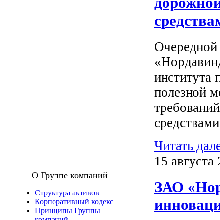
дорожной
средства
Очередной 
«Нордавинд
института 
полезной м
требований
средствами
Читать дал
15 августа 
О Группе компаний
ЗАО «Нор
Структура активов
инноваци
Корпоративный кодекс
Принципы Группы
компаний