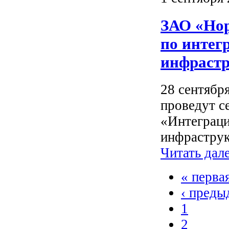
ЗАО «Нор
по интег
инфрастр
28 сентябр
проведут с
«Интеграци
инфраструк
Читать дал
« перва
‹ преды
1
2