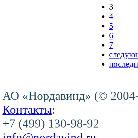
3
4
5
6
7
следующ
последн
АО «Нордавинд» (© 2004
Контакты
:
+7 (499) 130-98-92
info@nordavind.ru