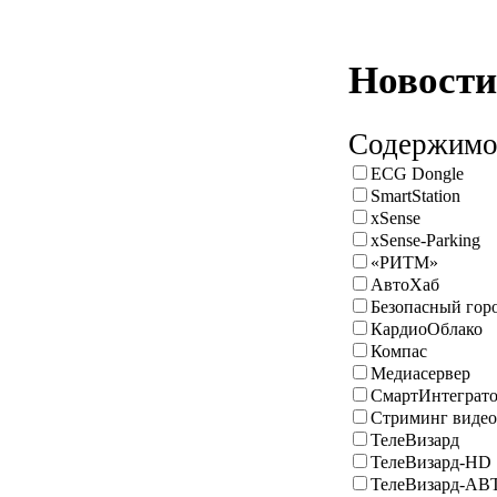
Новости 
Содержимое
ECG Dongle
SmartStation
xSense
xSense-Parking
«РИТМ»
АвтоХаб
Безопасный гор
КардиоОблако
Компас
Медиасервер
СмартИнтеграт
Стриминг видео
ТелеВизард
ТелеВизард-HD
ТелеВизард-АВ