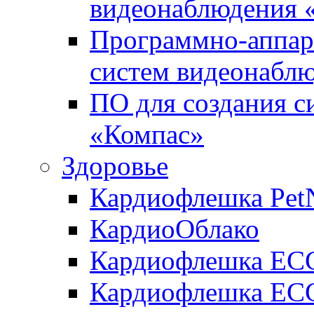
видеонаблюдения «
Программно-аппара
систем видеонабл
ПО для создания с
«Компас»
Здоровье
Кардиофлешка Pet
КардиоОблако
Кардиофлешка ЕC
Кардиофлешка ECG