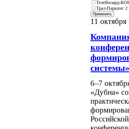
ТелеВизард-К
Трал-Паркинг 2
11 октября 
Компания
конфере
формиро
системы
6–7 октябр
«Дубна» со
практическ
формирован
Российской
конференци