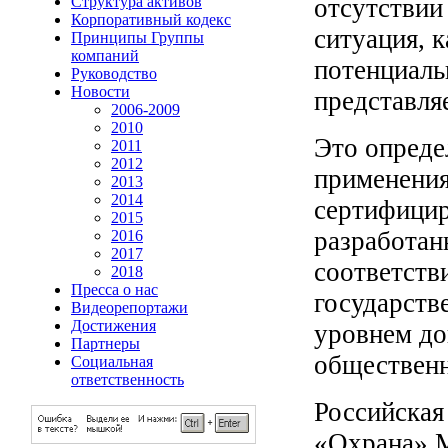
отсутствии
Структура активов
Корпоративный кодекс
ситуация, к
Принципы Группы
компаний
потенциаль
Руководство
Новости
представля
2006-2009
2010
Это опреде
2011
2012
применения
2013
2014
сертифицир
2015
разработан
2016
2017
соответств
2018
Пресса о нас
государств
Видеорепортажи
Достижения
уровнем до
Партнеры
общественн
Социальная
ответственность
Российская
«Охрана» М