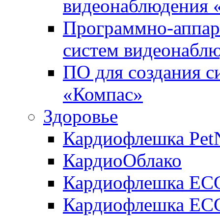
видеонаблюдения «
Программно-аппара
систем видеонабл
ПО для создания с
«Компас»
Здоровье
Кардиофлешка Pet
КардиоОблако
Кардиофлешка ЕC
Кардиофлешка ECG