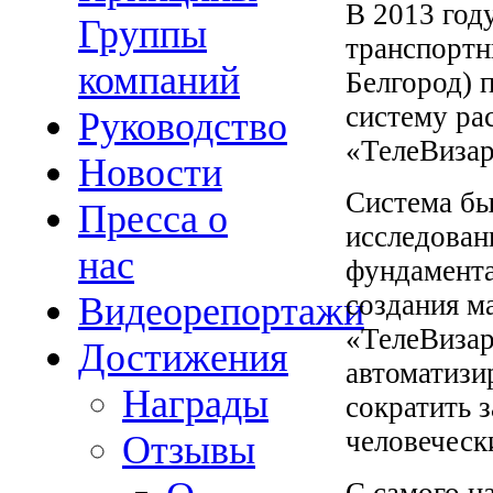
В 2013 год
Группы
транспортн
компаний
Белгород) 
систему ра
Руководство
«ТелеВиза
Новости
Система бы
Пресса о
исследован
нас
фундамента
создания м
Видеорепортажи
«ТелеВиза
Достижения
автоматизи
Награды
сократить 
человеческ
Отзывы
С самого н