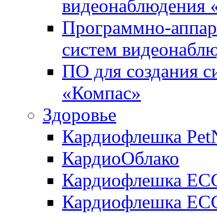
видеонаблюдения «
Программно-аппара
систем видеонабл
ПО для создания с
«Компас»
Здоровье
Кардиофлешка Pet
КардиоОблако
Кардиофлешка ЕC
Кардиофлешка ECG