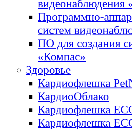
видеонаблюдения «
Программно-аппара
систем видеонабл
ПО для создания с
«Компас»
Здоровье
Кардиофлешка Pet
КардиоОблако
Кардиофлешка ЕC
Кардиофлешка ECG