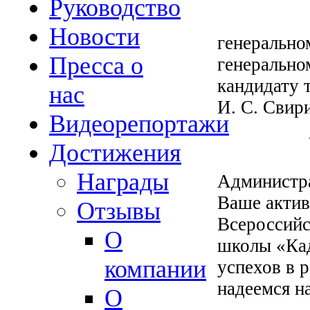
Руководство
Новости
генерально
Пресса о
генеральн
кандидату 
нас
И. С. Свир
Видеорепортажи
Достижения
Награды
Администра
Ваше актив
Отзывы
Всероссийс
О
школы «Кад
компании
успехов в 
надеемся н
О