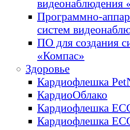
видеонаблюдения «
Программно-аппара
систем видеонабл
ПО для создания с
«Компас»
Здоровье
Кардиофлешка Pet
КардиоОблако
Кардиофлешка ЕC
Кардиофлешка ECG