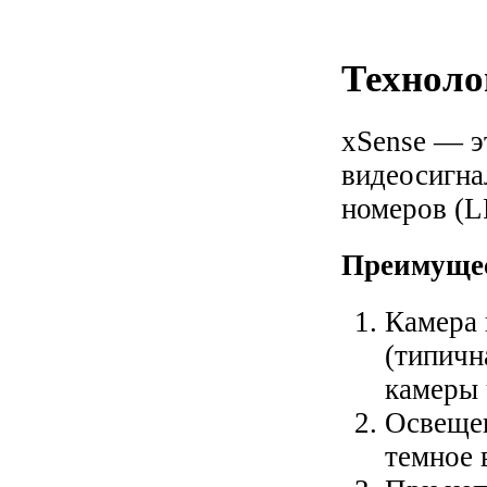
Техноло
xSense — э
видеосигна
номеров (L
Преимущес
Камера 
(типичн
камеры 
Освещен
темное 