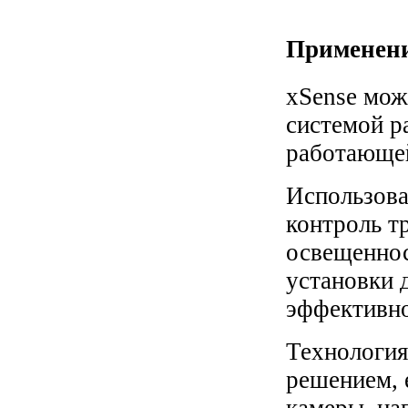
Применен
xSense мож
системой р
работающей
Использова
контроль т
освещеннос
установки 
эффективно
Технология
решением, 