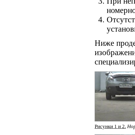
При неп
номерно
Отсутст
установ
Ниже прод
изображени
специализи
Рисунки 1 и 2.
Нор