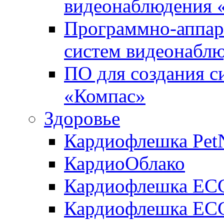
видеонаблюдения «
Программно-аппара
систем видеонабл
ПО для создания с
«Компас»
Здоровье
Кардиофлешка Pet
КардиоОблако
Кардиофлешка ЕC
Кардиофлешка ECG