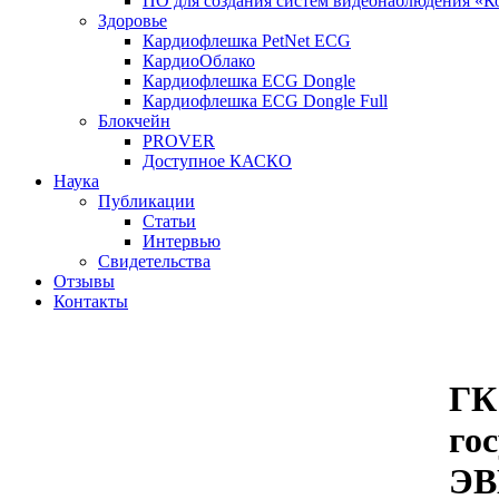
ПО для создания систем видеонаблюдения «К
Здоровье
Кардиофлешка PetNet ECG
КардиоОблако
Кардиофлешка ЕCG Dongle
Кардиофлешка ECG Dongle Full
Блокчейн
PROVER
Доступное КАСКО
Наука
Публикации
Статьи
Интервью
Свидетельства
Отзывы
Контакты
ГК
го
ЭВ