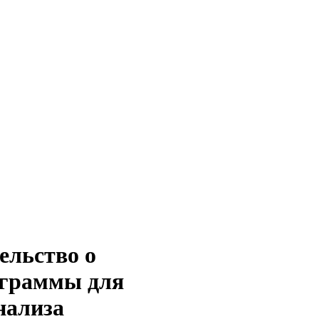
ельство о
ограммы для
нализа