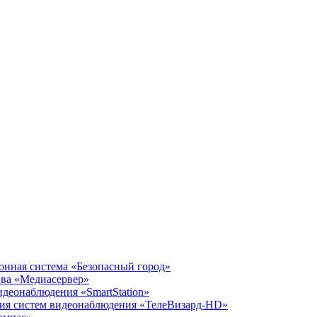
нная система «Безопасный город»
ива «Медиасервер»
идеонаблюдения «SmartStation»
ния систем видеонаблюдения «ТелеВизард-HD»