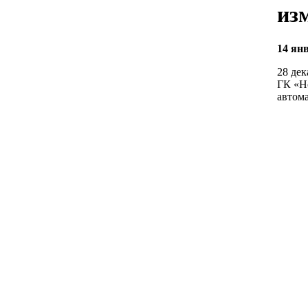
из
14 ян
28 дек
ГК «Н
автом