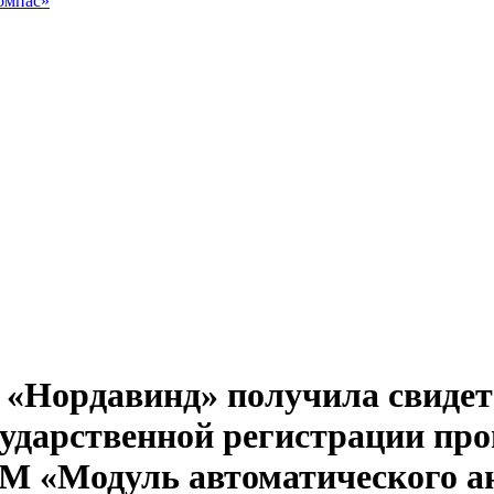
омпас»
 «Нордавинд» получила свидет
сударственной регистрации пр
М «Модуль автоматического а